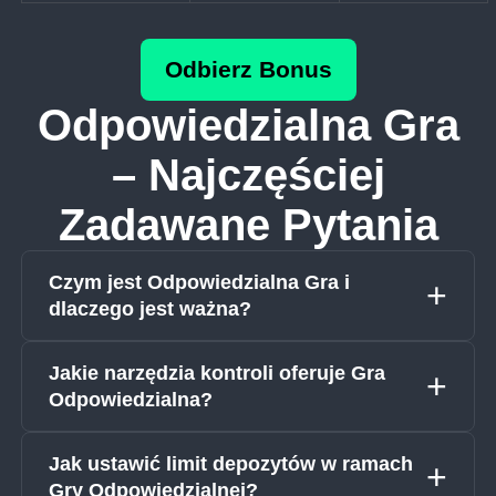
Odbierz Bonus
Odpowiedzialna Gra
– Najczęściej
Zadawane Pytania
Czym jest Odpowiedzialna Gra i
dlaczego jest ważna?
Jakie narzędzia kontroli oferuje Gra
Odpowiedzialna?
Jak ustawić limit depozytów w ramach
Gry Odpowiedzialnej?