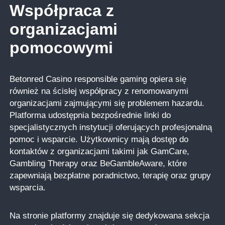
Współpraca z
organizacjami
pomocowymi
Betonred Casino responsible gaming opiera się
również na ścisłej współpracy z renomowanymi
organizacjami zajmującymi się problemem hazardu.
Platforma udostępnia bezpośrednie linki do
specjalistycznych instytucji oferujących profesjonalną
pomoc i wsparcie. Użytkownicy mają dostęp do
kontaktów z organizacjami takimi jak GamCare,
Gambling Therapy oraz BeGambleAware, które
zapewniają bezpłatne poradnictwo, terapię oraz grupy
wsparcia.
Na stronie platformy znajduje się dedykowana sekcja