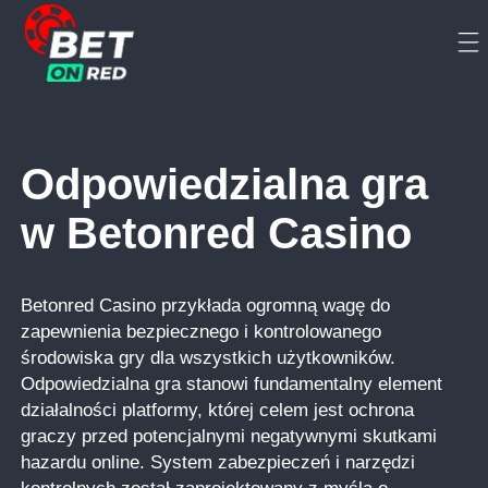
Odpowiedzialna gra
w Betonred Casino
Betonred Casino przykłada ogromną wagę do
zapewnienia bezpiecznego i kontrolowanego
środowiska gry dla wszystkich użytkowników.
Odpowiedzialna gra stanowi fundamentalny element
działalności platformy, której celem jest ochrona
graczy przed potencjalnymi negatywnymi skutkami
hazardu online. System zabezpieczeń i narzędzi