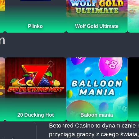
Play now
Play now
Plinko
Wolf Gold Ultimate
n
Play now
Play now
20 Ducking Hot
Baloon mania
Betonred Casino to dynamicznie r
przyciąga graczy z całego świata,