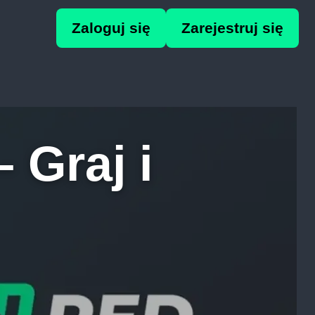
Zaloguj się
Zarejestruj się
 Graj i