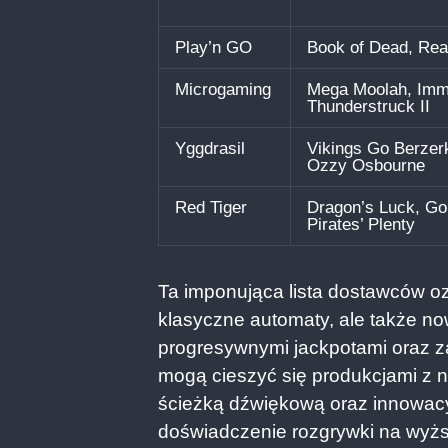
Play’n GO
Book of Dead, Rea
Microgaming
Mega Moolah, Imm
Thunderstruck II
Yggdrasil
Vikings Go Berzerk
Ozzy Osbourne
Red Tiger
Dragon’s Luck, G
Pirates’ Plenty
Ta imponująca lista dostawców oz
klasyczne automaty, ale także n
progresywnymi jackpotami oraz
mogą cieszyć się produkcjami z n
ścieżką dźwiękową oraz innowacy
doświadczenie rozgrywki na wyż