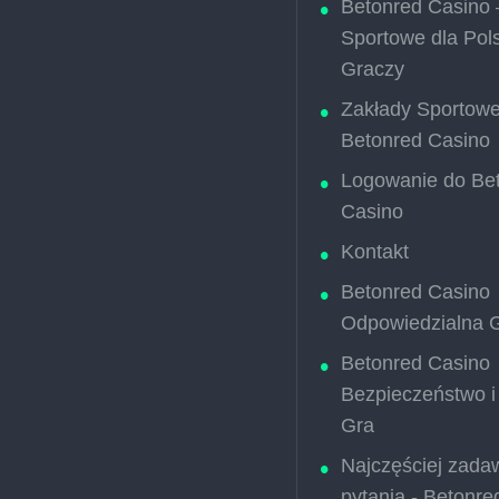
Betonred Casino 
Sportowe dla Pol
Graczy
Zakłady Sportow
Betonred Casino
Logowanie do Be
Casino
Kontakt
Betonred Casino
Odpowiedzialna 
Betonred Casino
Bezpieczeństwo i
Gra
Najczęściej zad
pytania - Betonre