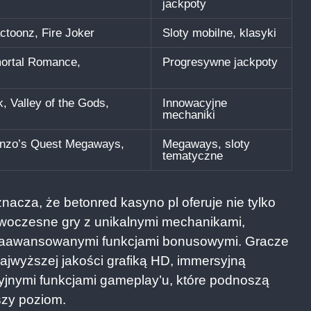
jackpoty
ctoonz, Fire Joker
Sloty mobilne, klasyki
ortal Romance,
Progresywne jackpoty
, Valley of the Gods,
Innowacyjne
mechaniki
onzo’s Quest Megaways,
Megaways, sloty
tematyczne
nacza, że betonred kasyno pl oferuje nie tylko
owoczesne gry z unikalnymi mechanikami,
 zaawansowanymi funkcjami bonusowymi. Gracze
ajwyższej jakości grafiką HD, immersyjną
jnymi funkcjami gameplay’u, które podnoszą
szy poziom.