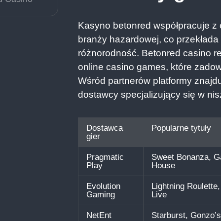
Kasyno betonred współpracuje z
branży hazardowej, co przekłada 
różnorodność. Betonred casino r
online casino games, które zado
Wśród partnerów platformy znajduj
dostawcy specjalizujący się w ni
Dostawca
Popularne tytuły
gier
Pragmatic
Sweet Bonanza, G
Play
House
Evolution
Lightning Roulette
Gaming
Live
NetEnt
Starburst, Gonzo’s