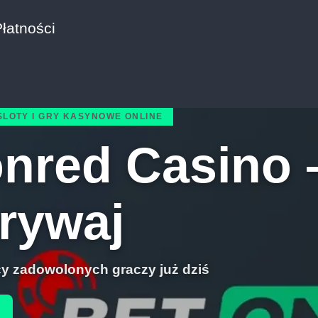
łatności
SLOTY I GRY KASYNOWE ONLINE
nred Casino –
rywaj
cy zadowolonych graczy już dziś