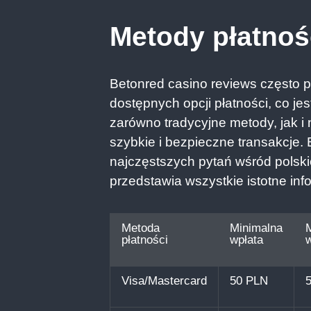
Metody płatnoś
Betonred casino reviews często p
dostępnych opcji płatności, co je
zarówno tradycyjne metody, jak i
szybkie i bezpieczne transakcje. B
najczęstszych pytań wśród polski
przedstawia wszystkie istotne inf
Metoda
Minimalna
płatności
wpłata
Visa/Mastercard
50 PLN